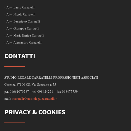
- Avv. Laura Carratelli
- Avv. Nicola Carratelli
- Avv. Benedetto Carratelli
- Avv. Giuseppe Carratelli
- Avv. Maria Enrica Carratelli
- Avv. Alessandro Carratelli
CONTATTI
STUDIO LEGALE CARRATELLI PROFESSIONISTI ASSOCIATI
Cosenza 87100 CS, Via Sabotino n.55
p.i. 01661070787 – tel. 098424271 – fax 098475759
mail:
carratelli@studiolegalecarratelli.it
PRIVACY & COOKIES