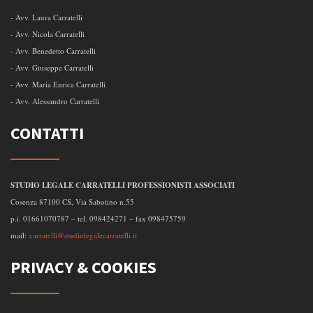
- Avv. Laura Carratelli
- Avv. Nicola Carratelli
- Avv. Benedetto Carratelli
- Avv. Giuseppe Carratelli
- Avv. Maria Enrica Carratelli
- Avv. Alessandro Carratelli
CONTATTI
STUDIO LEGALE CARRATELLI PROFESSIONISTI ASSOCIATI
Cosenza 87100 CS, Via Sabotino n.55
p.i. 01661070787 – tel. 098424271 – fax 098475759
mail:
carratelli@studiolegalecarratelli.it
PRIVACY & COOKIES