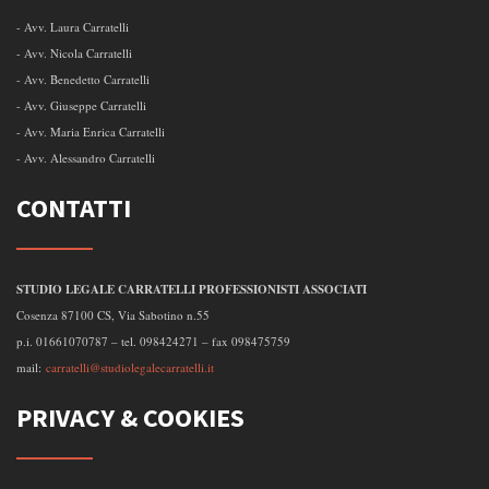
- Avv. Laura Carratelli
- Avv. Nicola Carratelli
- Avv. Benedetto Carratelli
- Avv. Giuseppe Carratelli
- Avv. Maria Enrica Carratelli
- Avv. Alessandro Carratelli
CONTATTI
STUDIO LEGALE CARRATELLI PROFESSIONISTI ASSOCIATI
Cosenza 87100 CS, Via Sabotino n.55
p.i. 01661070787 – tel. 098424271 – fax 098475759
mail:
carratelli@studiolegalecarratelli.it
PRIVACY & COOKIES