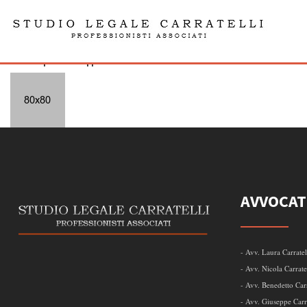
icon7-white
admin | 09.01.16| | 0 Comments
AVVOCAT
- Avv. Laura Carratel
- Avv. Nicola Carrate
- Avv. Benedetto Carr
- Avv. Giuseppe Carra