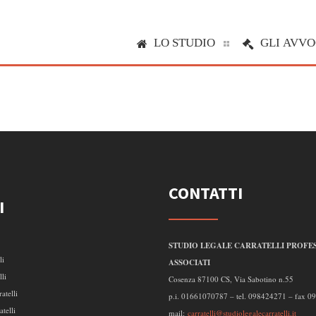
LO STUDIO
GLI AVVO
CONTATTI
I
STUDIO LEGALE CARRATELLI PROFES
li
ASSOCIATI
lli
Cosenza 87100 CS, Via Sabotino n.55
atelli
p.i. 01661070787 – tel. 098424271 – fax 
telli
mail:
carratelli@studiolegalecarratelli.it