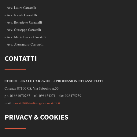
- Avv. Laura Carratelli
- Avv. Nicola Carratelli
- Avv. Benedetto Carratelli
- Avv. Giuseppe Carratelli
- Avv. Maria Enrica Carratelli
- Avv. Alessandro Carratelli
CONTATTI
STUDIO LEGALE CARRATELLI PROFESSIONISTI ASSOCIATI
Cosenza 87100 CS, Via Sabotino n.55
p.i. 01661070787 – tel. 098424271 – fax 098475759
mail:
carratelli@studiolegalecarratelli.it
PRIVACY & COOKIES