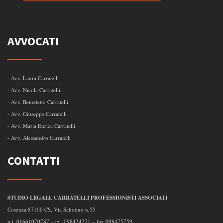
AVVOCATI
- Avv. Laura Carratelli
- Avv. Nicola Carratelli
- Avv. Benedetto Carratelli
- Avv. Giuseppe Carratelli
- Avv. Maria Enrica Carratelli
- Avv. Alessandro Carratelli
CONTATTI
STUDIO LEGALE CARRATELLI PROFESSIONISTI ASSOCIATI
Cosenza 87100 CS, Via Sabotino n.55
p.i. 01661070787 – tel. 098424271 – fax 098475759