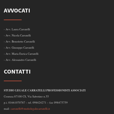
AVVOCATI
- Avv. Laura Carratelli
- Avv. Nicola Carratelli
- Avv. Benedetto Carratelli
- Avv. Giuseppe Carratelli
- Avv. Maria Enrica Carratelli
- Avv. Alessandro Carratelli
CONTATTI
STUDIO LEGALE CARRATELLI PROFESSIONISTI ASSOCIATI
Cosenza 87100 CS, Via Sabotino n.55
p.i. 01661070787 – tel. 098424271 – fax 098475759
mail:
carratelli@studiolegalecarratelli.it