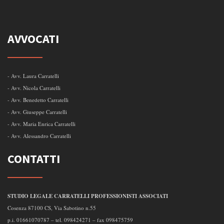
AVVOCATI
- Avv. Laura Carratelli
- Avv. Nicola Carratelli
- Avv. Benedetto Carratelli
- Avv. Giuseppe Carratelli
- Avv. Maria Enrica Carratelli
- Avv. Alessandro Carratelli
CONTATTI
STUDIO LEGALE CARRATELLI PROFESSIONISTI ASSOCIATI
Cosenza 87100 CS, Via Sabotino n.55
p.i. 01661070787 – tel. 098424271 – fax 098475759