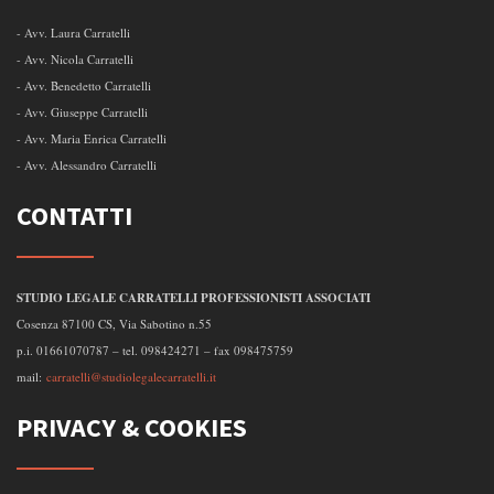
- Avv. Laura Carratelli
- Avv. Nicola Carratelli
- Avv. Benedetto Carratelli
- Avv. Giuseppe Carratelli
- Avv. Maria Enrica Carratelli
- Avv. Alessandro Carratelli
CONTATTI
STUDIO LEGALE CARRATELLI PROFESSIONISTI ASSOCIATI
Cosenza 87100 CS, Via Sabotino n.55
p.i. 01661070787 – tel. 098424271 – fax 098475759
mail:
carratelli@studiolegalecarratelli.it
PRIVACY & COOKIES