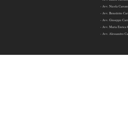
- Avv. Nicola Carrate
- Avv. Benedetto Carr
- Avv. Giuseppe Carra
- Avv. Maria Enrica C
- Avv. Alessandro Car