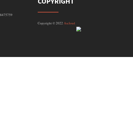
COPYRIGHT
098475759
Copyright © 2022
Ascloud