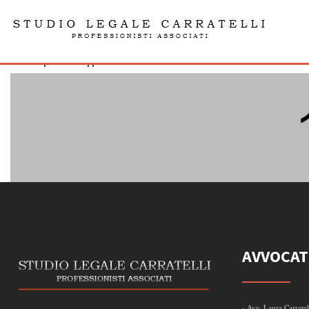
img41
admin | 06.01.16| | 0 Comments
AVVOCAT
- Avv. Laura Carratel