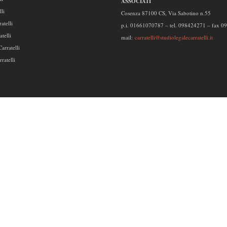
ASSOCIATI
lli
Cosenza 87100 CS, Via Sabotino n.55
atelli
p.i. 01661070787 – tel. 098424271 – fax 
telli
mail:
carratelli@studiolegalecarratelli.it
arratelli
ratelli