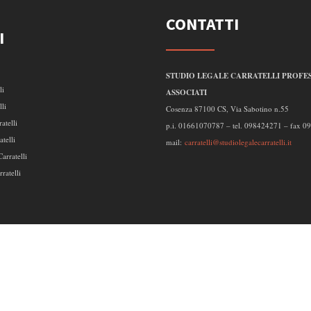
CONTATTI
I
STUDIO LEGALE CARRATELLI PROFES
li
ASSOCIATI
lli
Cosenza 87100 CS, Via Sabotino n.55
atelli
p.i. 01661070787 – tel. 098424271 – fax 
telli
mail:
carratelli@studiolegalecarratelli.it
arratelli
ratelli