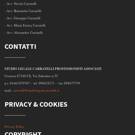
- Avv. Nicola Carratelli
- Avv. Benedetto Carratelli
- Avv. Giuseppe Carratelli
- Avv. Maria Enrica Carratelli
- Avv. Alessandro Carratelli
CONTATTI
STUDIO LEGALE CARRATELLI PROFESSIONISTI ASSOCIATI
Cosenza 87100 CS, Via Sabotino n.55
p.i. 01661070787 – tel. 098424271 – fax 098475759
mail:
carratelli@studiolegalecarratelli.it
PRIVACY & COOKIES
Privacy Policy
COPYRIGHT