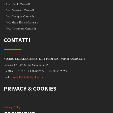
- Avv. Nicola Carratelli
- Avv. Benedetto Carratelli
- Avv. Giuseppe Carratelli
- Avv. Maria Enrica Carratelli
- Avv. Alessandro Carratelli
CONTATTI
STUDIO LEGALE CARRATELLI PROFESSIONISTI ASSOCIATI
Cosenza 87100 CS, Via Sabotino n.55
p.i. 01661070787 – tel. 098424271 – fax 098475759
mail:
carratelli@studiolegalecarratelli.it
PRIVACY & COOKIES
Privacy Policy