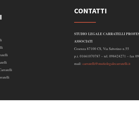
CONTATTI
I
STUDIO LEGALE CARRATELLI PROFES
li
ASSOCIATI
lli
Cosenza 87100 CS, Via Sabotino n.55
atelli
p.i. 01661070787 – tel. 098424271 – fax 
telli
mail:
carratelli@studiolegalecarratelli.it
arratelli
ratelli