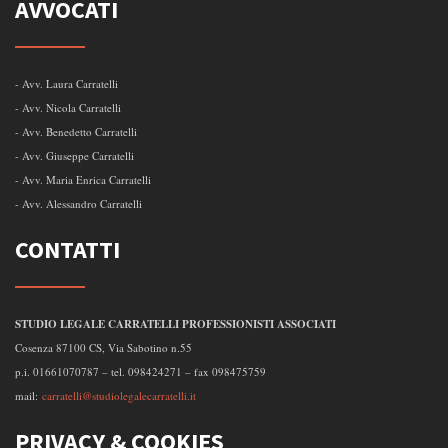
AVVOCATI
- Avv. Laura Carratelli
- Avv. Nicola Carratelli
- Avv. Benedetto Carratelli
- Avv. Giuseppe Carratelli
- Avv. Maria Enrica Carratelli
- Avv. Alessandro Carratelli
CONTATTI
STUDIO LEGALE CARRATELLI PROFESSIONISTI ASSOCIATI
Cosenza 87100 CS, Via Sabotino n.55
p.i. 01661070787 – tel. 098424271 – fax 098475759
mail:
carratelli@studiolegalecarratelli.it
PRIVACY & COOKIES