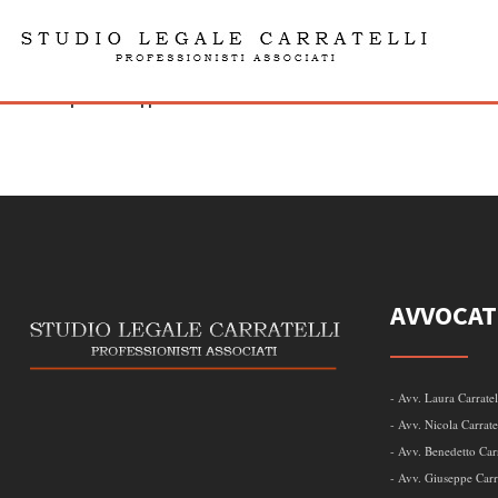
testo
admin | 23.06.23| | 0 Comments
AVVOCAT
- Avv. Laura Carratel
- Avv. Nicola Carrate
- Avv. Benedetto Carr
- Avv. Giuseppe Carra