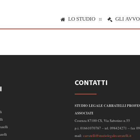
LO STUDIO
GLI AVVO
CONTATTI
I
STUDIO LEGALE CARRATELLI PROFES
li
ASSOCIATI
lli
Cosenza 87100 CS, Via Sabotino n.55
atelli
p.i. 01661070787 – tel. 098424271 – fax 
telli
mail:
carratelli@studiolegalecarratelli.it