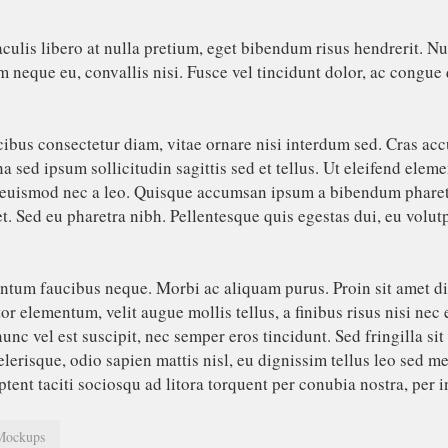
aculis libero at nulla pretium, eget bibendum risus hendrerit. N
m neque eu, convallis nisi. Fusce vel tincidunt dolor, ac congue q
bus consectetur diam, vitae ornare nisi interdum sed. Cras acc
 sed ipsum sollicitudin sagittis sed et tellus. Ut eleifend elem
a euismod nec a leo. Quisque accumsan ipsum a bibendum pharetra
d eu pharetra nibh. Pellentesque quis egestas dui, eu volutpat
ntum faucibus neque. Morbi ac aliquam purus. Proin sit amet dia
or elementum, velit augue mollis tellus, a finibus risus nisi ne
nunc vel est suscipit, nec semper eros tincidunt. Sed fringilla s
elerisque, odio sapien mattis nisl, eu dignissim tellus leo sed me
aptent taciti sociosqu ad litora torquent per conubia nostra, per
Mockups