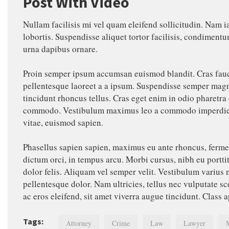
Post With Video
Nullam facilisis mi vel quam eleifend sollicitudin. Nam i
lobortis. Suspendisse aliquet tortor facilisis, condimentu
urna dapibus ornare.
Proin semper ipsum accumsan euismod blandit. Cras fauci
pellentesque laoreet a a ipsum. Suspendisse semper magna
tincidunt rhoncus tellus. Cras eget enim in odio pharetr
commodo. Vestibulum maximus leo a commodo imperdiet. Se
vitae, euismod sapien.
Phasellus sapien sapien, maximus eu ante rhoncus, ferme
dictum orci, in tempus arcu. Morbi cursus, nibh eu porttit
dolor felis. Aliquam vel semper velit. Vestibulum varius 
pellentesque dolor. Nam ultricies, tellus nec vulputate sc
ac eros eleifend, sit amet viverra augue tincidunt. Class 
Tags:
Attorney
Crime
Law
Lawyer