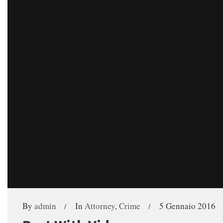
By
admin
In
Attorney
,
Crime
5 Gennaio 2016