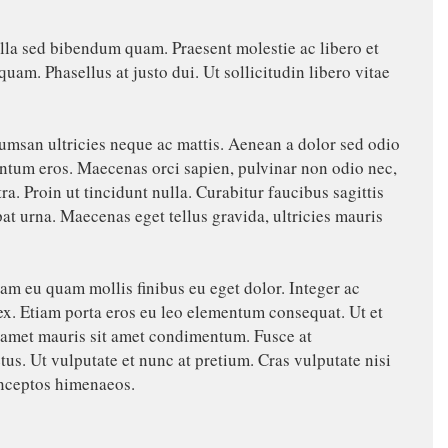
ulla sed bibendum quam. Praesent molestie ac libero et
uam. Phasellus at justo dui. Ut sollicitudin libero vitae
umsan ultricies neque ac mattis. Aenean a dolor sed odio
entum eros. Maecenas orci sapien, pulvinar non odio nec,
. Proin ut tincidunt nulla. Curabitur faucibus sagittis
 urna. Maecenas eget tellus gravida, ultricies mauris
m eu quam mollis finibus eu eget dolor. Integer ac
c ex. Etiam porta eros eu leo elementum consequat. Ut et
it amet mauris sit amet condimentum. Fusce at
tus. Ut vulputate et nunc at pretium. Cras vulputate nisi
 inceptos himenaeos.