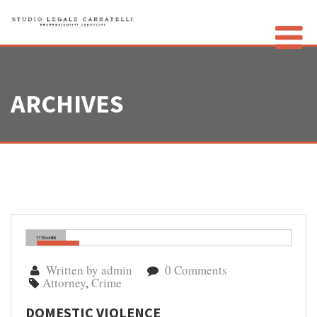
ARCHIVES
LO STUDIO
GLI AVVOCATI
CONTATTI
PRIVACY POLICY
Gen
02
Written by admin
0 Comments
Attorney
,
Crime
DOMESTIC VIOLENCE