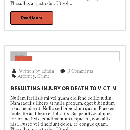
Phasellus at justo dui. Ut sol...
Read More
Gen
04
Written by admin
0 Comments
Attorney
,
Crime
RESULTING INJURY OR DEATH TO VICTIM
Nullam facilisis mi vel quam eleifend sollicitudin.
Nam iaculis libero at nulla pretium, eget bibendum
risus hendrerit. Nulla sed bibendum quam. Praesent
molestie ac libero et lobortis. Suspendisse aliquet
tortor facilisis, condimentum neque eu, convallis
nisi. Fusce vel tincidunt dolor, ac congue quam.
Phasellus at justo dui. Ut sol...