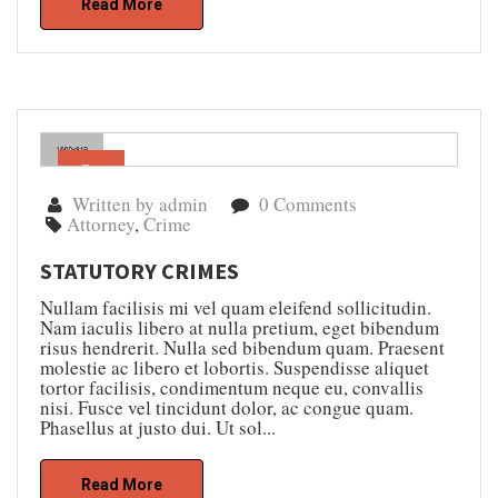
Read More
Gen
05
Written by admin
0 Comments
Attorney
,
Crime
STATUTORY CRIMES
Nullam facilisis mi vel quam eleifend sollicitudin.
Nam iaculis libero at nulla pretium, eget bibendum
risus hendrerit. Nulla sed bibendum quam. Praesent
molestie ac libero et lobortis. Suspendisse aliquet
tortor facilisis, condimentum neque eu, convallis
nisi. Fusce vel tincidunt dolor, ac congue quam.
Phasellus at justo dui. Ut sol...
Read More