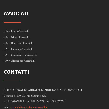
AVVOCATI
- Avv. Laura Carratelli
- Avv. Nicola Carratelli
- Avv. Benedetto Carratelli
- Avv. Giuseppe Carratelli
- Avv. Maria Enrica Carratelli
- Avv. Alessandro Carratelli
CONTATTI
STUDIO LEGALE CARRATELLI PROFESSIONISTI ASSOCIATI
Cosenza 87100 CS, Via Sabotino n.55
p.i. 01661070787 – tel. 098424271 – fax 098475759
mail:
carratelli@studiolegalecarratelli.it