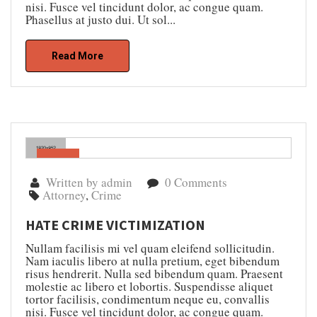
nisi. Fusce vel tincidunt dolor, ac congue quam.
Phasellus at justo dui. Ut sol...
Read More
Gen
04
Written by admin
0 Comments
Attorney
,
Crime
HATE CRIME VICTIMIZATION
Nullam facilisis mi vel quam eleifend sollicitudin.
Nam iaculis libero at nulla pretium, eget bibendum
risus hendrerit. Nulla sed bibendum quam. Praesent
molestie ac libero et lobortis. Suspendisse aliquet
tortor facilisis, condimentum neque eu, convallis
nisi. Fusce vel tincidunt dolor, ac congue quam.