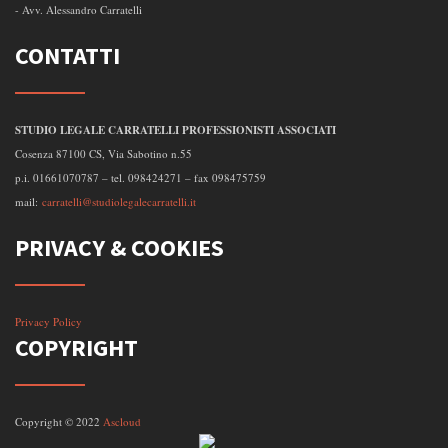
- Avv. Alessandro Carratelli
CONTATTI
STUDIO LEGALE CARRATELLI PROFESSIONISTI ASSOCIATI
Cosenza 87100 CS, Via Sabotino n.55
p.i. 01661070787 – tel. 098424271 – fax 098475759
mail:
carratelli@studiolegalecarratelli.it
PRIVACY & COOKIES
Privacy Policy
COPYRIGHT
Copyright © 2022
Ascloud