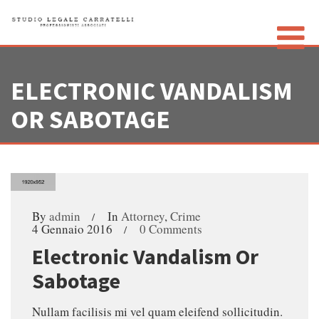
ELECTRONIC VANDALISM
LO STUDIO
OR SABOTAGE
GLI AVVOCATI
CONTATTI
PRIVACY POLICY
By
admin
In
Attorney
,
Crime
4 Gennaio 2016
0 Comments
Electronic Vandalism Or
Sabotage
Nullam facilisis mi vel quam eleifend sollicitudin.