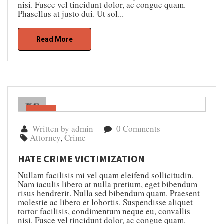
nisi. Fusce vel tincidunt dolor, ac congue quam.
Phasellus at justo dui. Ut sol...
Read More
Gen
04
Written by admin
0 Comments
Attorney
,
Crime
HATE CRIME VICTIMIZATION
Nullam facilisis mi vel quam eleifend sollicitudin.
Nam iaculis libero at nulla pretium, eget bibendum
risus hendrerit. Nulla sed bibendum quam. Praesent
molestie ac libero et lobortis. Suspendisse aliquet
tortor facilisis, condimentum neque eu, convallis
nisi. Fusce vel tincidunt dolor, ac congue quam.