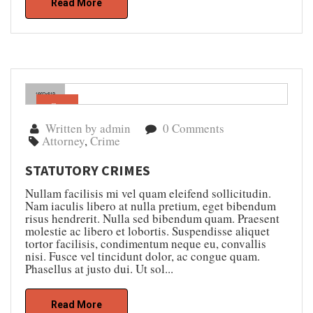
Read More
Gen
05
Written by admin
0 Comments
Attorney
,
Crime
STATUTORY CRIMES
Nullam facilisis mi vel quam eleifend sollicitudin.
Nam iaculis libero at nulla pretium, eget bibendum
risus hendrerit. Nulla sed bibendum quam. Praesent
molestie ac libero et lobortis. Suspendisse aliquet
tortor facilisis, condimentum neque eu, convallis
nisi. Fusce vel tincidunt dolor, ac congue quam.
Phasellus at justo dui. Ut sol...
Read More