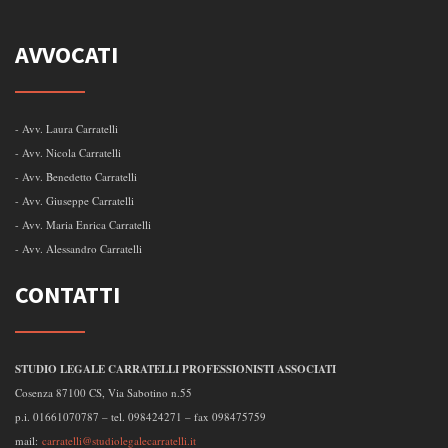
AVVOCATI
- Avv. Laura Carratelli
- Avv. Nicola Carratelli
- Avv. Benedetto Carratelli
- Avv. Giuseppe Carratelli
- Avv. Maria Enrica Carratelli
- Avv. Alessandro Carratelli
CONTATTI
STUDIO LEGALE CARRATELLI PROFESSIONISTI ASSOCIATI
Cosenza 87100 CS, Via Sabotino n.55
p.i. 01661070787 – tel. 098424271 – fax 098475759
mail:
carratelli@studiolegalecarratelli.it