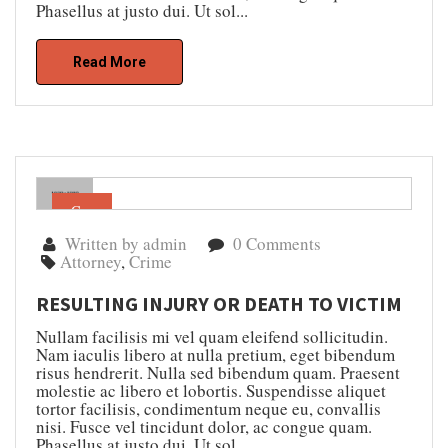
Phasellus at justo dui. Ut sol...
Read More
Gen
04
Written by admin
0 Comments
Attorney
,
Crime
RESULTING INJURY OR DEATH TO VICTIM
Nullam facilisis mi vel quam eleifend sollicitudin.
Nam iaculis libero at nulla pretium, eget bibendum
risus hendrerit. Nulla sed bibendum quam. Praesent
molestie ac libero et lobortis. Suspendisse aliquet
tortor facilisis, condimentum neque eu, convallis
nisi. Fusce vel tincidunt dolor, ac congue quam.
Phasellus at justo dui. Ut sol...