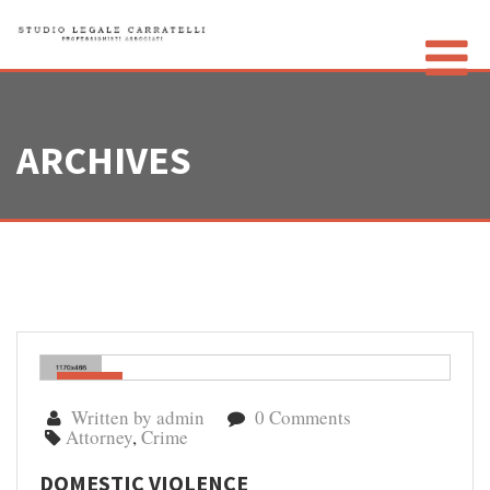
ARCHIVES
LO STUDIO
GLI AVVOCATI
CONTATTI
PRIVACY POLICY
Gen
02
Written by admin
0 Comments
Attorney
,
Crime
DOMESTIC VIOLENCE